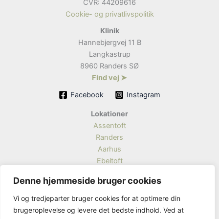
CVR: 44209616
Cookie- og privatlivspolitik
Klinik
Hannebjergvej 11 B
Langkastrup
8960 Randers SØ
Find vej ➤
Facebook
Instagram
Lokationer
Assentoft
Randers
Aarhus
Ebeltoft
Grenå
Denne hjemmeside bruger cookies
Viborg
Aalborg
Vi og tredjeparter bruger cookies for at optimere din
brugeroplevelse og levere det bedste indhold. Ved at