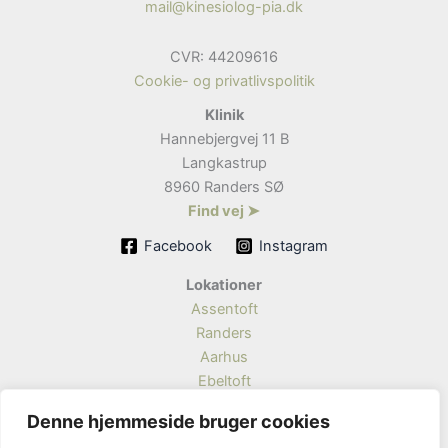
mail@kinesiolog-pia.dk
CVR: 44209616
Cookie- og privatlivspolitik
Klinik
Hannebjergvej 11 B
Langkastrup
8960 Randers SØ
Find vej ➤
Facebook
Instagram
Lokationer
Assentoft
Randers
Aarhus
Ebeltoft
Grenå
Denne hjemmeside bruger cookies
Viborg