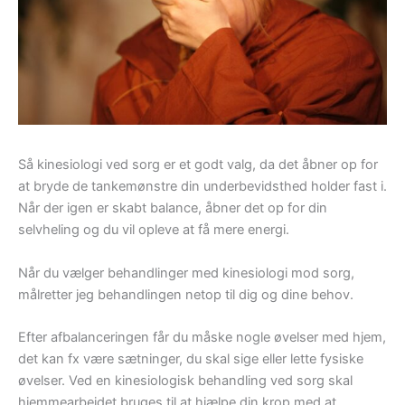
Så kinesiologi ved sorg er et godt valg, da det åbner op for
at bryde de tankemønstre din underbevidsthed holder fast i.
Når der igen er skabt balance, åbner det op for din
selvheling og du vil opleve at få mere energi.
Når du vælger behandlinger med kinesiologi mod sorg,
målretter jeg behandlingen netop til dig og dine behov.
Efter afbalanceringen får du måske nogle øvelser med hjem,
det kan fx være sætninger, du skal sige eller lette fysiske
øvelser. Ved en kinesiologisk behandling ved sorg skal
hjemmearbejdet bruges til at hjælpe din krop med at